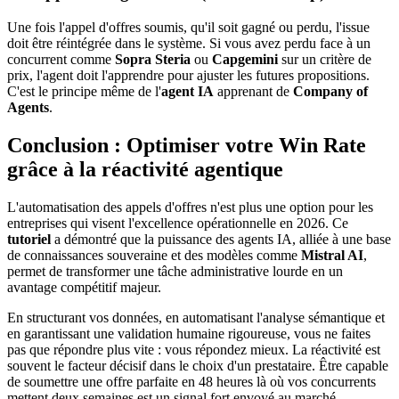
Une fois l'appel d'offres soumis, qu'il soit gagné ou perdu, l'issue
doit être réintégrée dans le système. Si vous avez perdu face à un
concurrent comme
Sopra Steria
ou
Capgemini
sur un critère de
prix, l'agent doit l'apprendre pour ajuster les futures propositions.
C'est le principe même de l'
agent IA
apprenant de
Company of
Agents
.
Conclusion : Optimiser votre Win Rate
grâce à la réactivité agentique
L'automatisation des appels d'offres n'est plus une option pour les
entreprises qui visent l'excellence opérationnelle en 2026. Ce
tutoriel
a démontré que la puissance des agents IA, alliée à une base
de connaissances souveraine et des modèles comme
Mistral AI
,
permet de transformer une tâche administrative lourde en un
avantage compétitif majeur.
En structurant vos données, en automatisant l'analyse sémantique et
en garantissant une validation humaine rigoureuse, vous ne faites
pas que répondre plus vite : vous répondez mieux. La réactivité est
souvent le facteur décisif dans le choix d'un prestataire. Être capable
de soumettre une offre parfaite en 48 heures là où vos concurrents
mettent deux semaines est un signal fort envoyé au marché.